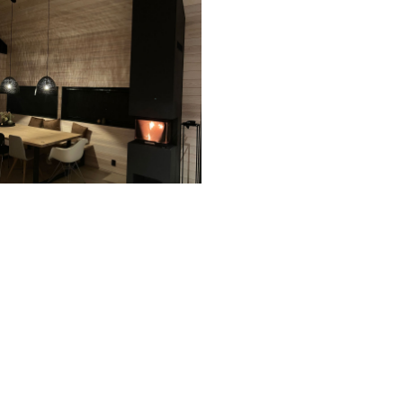
START MED ET TILBUD FOR PROSJEKTET
RING OSS: 91 90 27 00